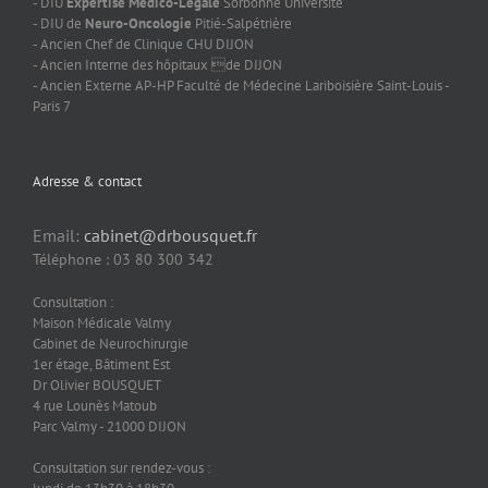
- DIU
Expertise Médico-Légale
Sorbonne Université
- DIU de
Neuro-Oncologie
Pitié-Salpétrière
- Ancien Chef de Clinique CHU DIJON
- Ancien Interne des hôpitaux de DIJON
- Ancien Externe AP-HP Faculté de Médecine Lariboisière Saint-Louis -
Paris 7
Adresse & contact
Email:
cabinet@drbousquet.fr
Téléphone : 03 80 300 342
Consultation :
Maison Médicale Valmy
Cabinet de Neurochirurgie
1er étage, Bâtiment Est
Dr Olivier BOUSQUET
4 rue Lounès Matoub
Parc Valmy - 21000 DIJON
Consultation sur rendez-vous :